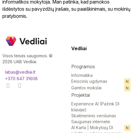
informatikos mokytoja. Man patinka, kad pamokos
išdėstytos su pavyzdžių įrašais, su paaiškinimais, su mokinių
pratybomis.
Vedliai
Visos teisės saugomos. ©
2026 UAB Vedliai.
Programos
labas@vedliai.lt
Informatika
+370 647 31608
Emocinis ugdymas
N
Gamtos mokslai
N
Projektai
Experience AI (Pažink DI
klasėje)
Skaitmeninis verslumas
Saugumas internete
AI Karta | Mokytojų DI
N