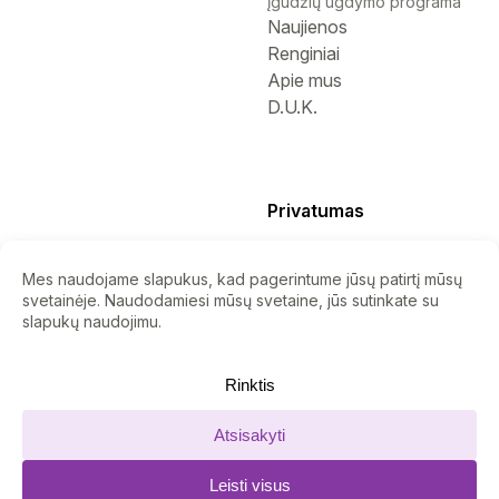
įgūdžių ugdymo programa
Naujienos
Renginiai
Apie mus
D.U.K.
Privatumas
Privatumo politika
Slapukų politika
Nuorodos
ES Projektai