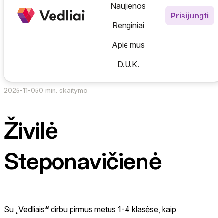
Informatika
Naujienos
Skip
Prisijungti
to
Emocinis ugdymas
Experience AI (Pažink DI kla
N
Renginiai
content
Gamtos mokslai
Skaitmeninis verslumas
N
Apie mus
Saugumas internete
D.U.K.
AI Karta | Mokytojų DI įgū
2025-11-05
0 min. skaitymo
Živilė
Steponavičienė
Su „Vedliais
“
dirbu pirmus metus 1-4 klasėse, kaip