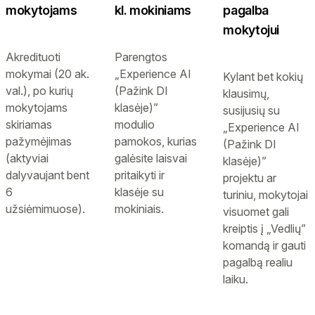
mokytojams
kl. mokiniams
pagalba
mokytojui
Akredituoti
Parengtos
mokymai (20 ak.
„Experience AI
Kylant bet kokių
val.), po kurių
(Pažink DI
klausimų,
mokytojams
klasėje)”
susijusių su
skiriamas
modulio
„Experience AI
pažymėjimas
pamokos, kurias
(Pažink DI
(aktyviai
galėsite laisvai
klasėje)”
dalyvaujant bent
pritaikyti ir
projektu ar
6
klasėje su
turiniu, mokytojai
užsiėmimuose).
mokiniais.
visuomet gali
kreiptis į „Vedlių”
komandą ir gauti
pagalbą realiu
laiku.