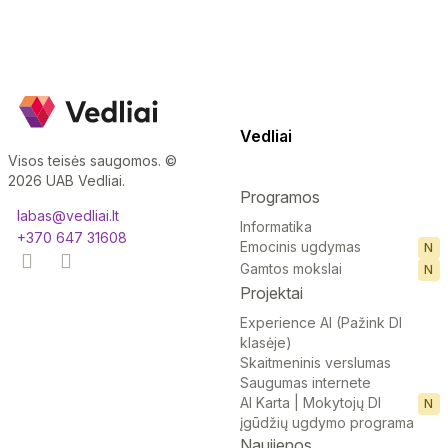
Vedliai
Visos teisės saugomos. ©
2026 UAB Vedliai.
Programos
labas@vedliai.lt
Informatika
+370 647 31608
Emocinis ugdymas
N
Gamtos mokslai
N
Projektai
Experience AI (Pažink DI
klasėje)
Skaitmeninis verslumas
Saugumas internete
AI Karta | Mokytojų DI
N
įgūdžių ugdymo programa
Naujienos