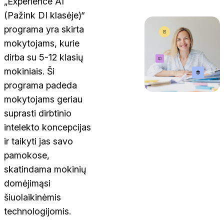
„Experience AI
(Pažink DI klasėje)“
programa yra skirta
mokytojams, kurie
dirba su 5-12 klasių
mokiniais. Ši
programa padeda
mokytojams geriau
suprasti dirbtinio
intelekto koncepcijas
ir taikyti jas savo
pamokose,
skatindama mokinių
domėjimąsi
šiuolaikinėmis
technologijomis.