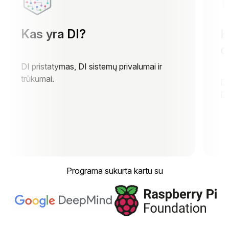
Kas yra DI?
K
d
DI pristatymas, DI sistemų privalumai ir
trūkumai.
Du
DI
Programa sukurta kartu su