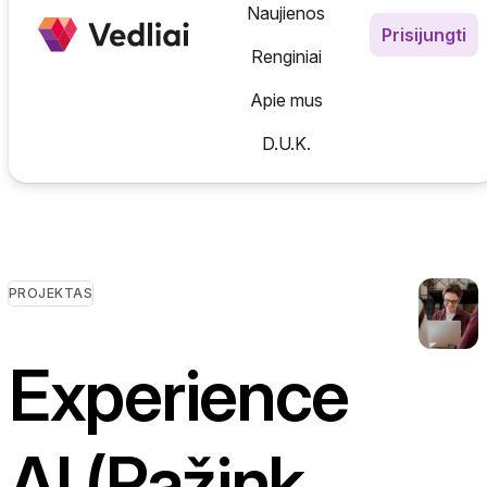
Informatika
Naujienos
Prisijungti
Emocinis ugdymas
Experience AI (Pažink DI kla
N
Renginiai
Gamtos mokslai
Skaitmeninis verslumas
N
Apie mus
Saugumas internete
D.U.K.
AI Karta | Mokytojų DI įgū
PROJEKTAS
Experience
AI (Pažink