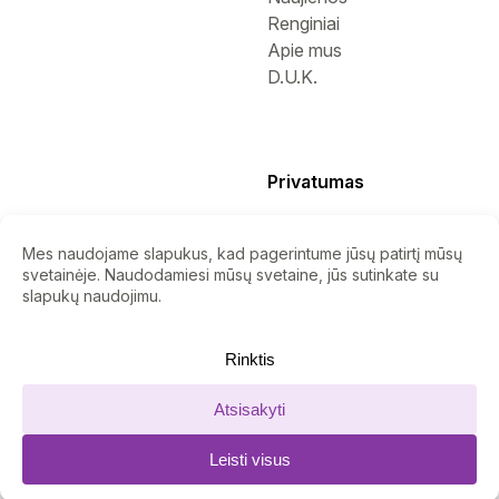
Renginiai
Apie mus
D.U.K.
Privatumas
Privatumo politika
Slapukų politika
Nuorodos
ES Projektai
Karjera