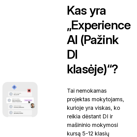
Kas yra
„Experience
AI (Pažink
DI
klasėje)“?
Tai nemokamas
projektas mokytojams,
kurioje yra viskas, ko
reikia dėstant DI ir
mašininio mokymosi
kursą 5-12 klasių