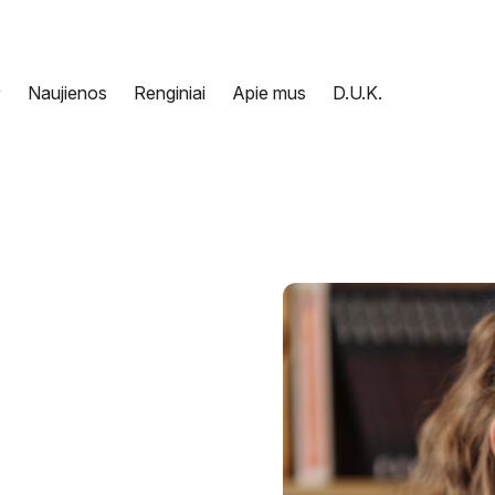
Naujienos
Renginiai
Apie mus
D.U.K.
nce AI (Pažink DI klasėje)
ninis verslumas
as internete
ta | Mokytojų DI įgūdžių ugdymo programa
N