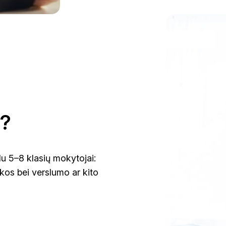
i?
u 5–8 klasių mokytojai:
kos bei verslumo ar kito