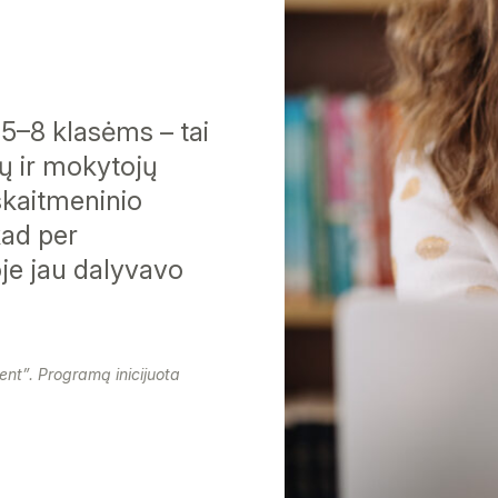
5–8 klasėms – tai
ių ir mokytojų
skaitmeninio
kad per
je jau dalyvavo
ent”. Programą inicijuota