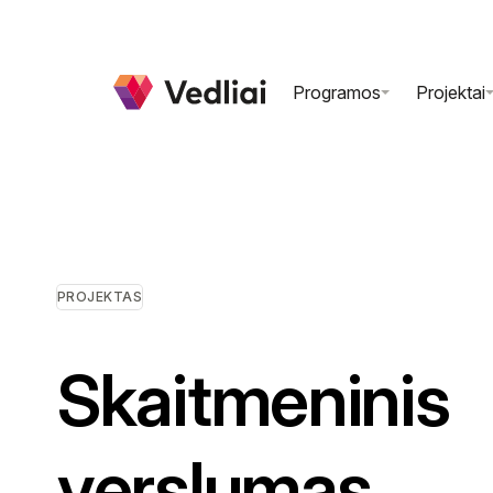
Programos
Projektai
Informatika
Experie
Emocinis ugdymas
Skaitme
N
Gamtos mokslai
Saugum
N
PROJEKTAS
AI Kar
Skaitmeninis
verslumas