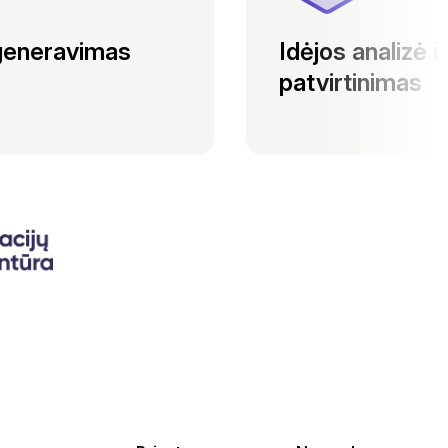
generavimas
Idėjos analizė ir
patvirtinimas