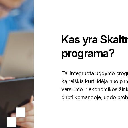
Kas yra Skai
programa?
Tai integruota ugdymo progr
ką reiškia kurti idėją nuo p
verslumo ir ekonomikos žinia
dirbti komandoje, ugdo prob