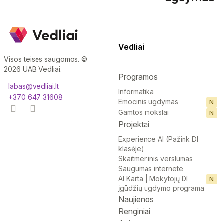
Vedliai
Visos teisės saugomos. ©
2026 UAB Vedliai.
Programos
labas@vedliai.lt
Informatika
+370 647 31608
Emocinis ugdymas
N
Gamtos mokslai
N
Projektai
Experience AI (Pažink DI
klasėje)
Skaitmeninis verslumas
Saugumas internete
AI Karta | Mokytojų DI
N
įgūdžių ugdymo programa
Naujienos
Renginiai