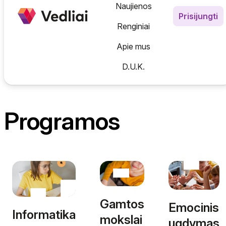
Informatika
Naujienos
Prisijungti
Emocinis ugdymas
Experience AI (Pažink DI kl
N
Renginiai
Gamtos mokslai
Skaitmeninis verslumas
N
Apie mus
Saugumas internete
D.U.K.
AI Karta | Mokytojų DI įgū
Programos
Gamtos
Emocinis
Informatika
mokslai
ugdymas