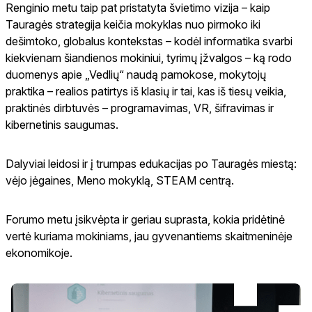
Renginio metu taip pat pristatyta švietimo vizija – kaip
Tauragės strategija keičia mokyklas nuo pirmoko iki
dešimtoko, globalus kontekstas – kodėl informatika svarbi
kiekvienam šiandienos mokiniui, tyrimų įžvalgos – ką rodo
duomenys apie „Vedlių“ naudą pamokose, mokytojų
praktika – realios patirtys iš klasių ir tai, kas iš tiesų veikia,
praktinės dirbtuvės – programavimas, VR, šifravimas ir
kibernetinis saugumas.
Dalyviai leidosi ir į trumpas edukacijas po Tauragės miestą:
vėjo jėgaines, Meno mokyklą, STEAM centrą.
Forumo metu įsikvėpta ir geriau suprasta, kokia pridėtinė
vertė kuriama mokiniams, jau gyvenantiems skaitmeninėje
ekonomikoje.