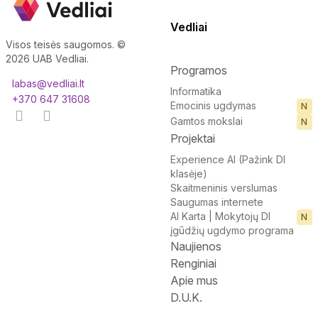
Vedliai
Visos teisės saugomos. ©
2026 UAB Vedliai.
Programos
labas@vedliai.lt
Informatika
+370 647 31608
Emocinis ugdymas
N
Gamtos mokslai
N
Projektai
Experience AI (Pažink DI
klasėje)
Skaitmeninis verslumas
Saugumas internete
AI Karta | Mokytojų DI
N
įgūdžių ugdymo programa
Naujienos
Renginiai
Apie mus
D.U.K.