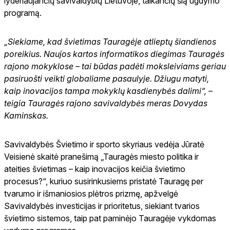
lyderiaujančių savivaldybių Lietuvoje, taikančių šią ugdymo
programą.
„Siekiame, kad švietimas Tauragėje atlieptų šiandienos
poreikius. Naujos kartos informatikos diegimas Tauragės
rajono mokyklose – tai būdas padėti moksleiviams geriau
pasiruošti veikti globaliame pasaulyje. Džiugu matyti,
kaip inovacijos tampa mokyklų kasdienybės dalimi“, –
teigia Tauragės rajono savivaldybės meras Dovydas
Kaminskas.
Savivaldybės Švietimo ir sporto skyriaus vedėja Jūratė
Veisienė skaitė pranešimą „Tauragės miesto politika ir
ateities švietimas – kaip inovacijos keičia švietimo
procesus?“, kuriuo susirinkusiems pristatė Tauragę per
tvarumo ir išmaniosios plėtros prizmę, apžvelgė
Savivaldybės investicijas ir prioritetus, siekiant tvarios
švietimo sistemos, taip pat paminėjo Tauragėje vykdomas