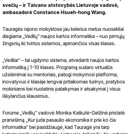
svečių – ir Taivano atstovybės Lietuvoje vadovė,
ambasadorė Constance Hsueh-hong Wang.
Tauragės rajono mokyklose jau kelerius metus nuosekliai
diegiama „Vedlių“ naujos kartos informatika – nuo pirmųjų
žingsnių iki tvirtos sistemos, apimančios visas klases.
„Vedliai“ – tai ugdymo sistema, atvedanti naujos kartos
informatiką į 1-10 klases. Programą sudaro virtualūs
užsiėmimai su mentoriais, patogi mokymosi platforma,
inovatyvus ir klasėje lengvai pritaikomas turinys, pratybos
mokiniams bei nuolatinis palaikymas ir atsakymai į visus
iškylančius klausimus.
Forume „Vedlių“ vadovė Monika Katkutė-Gelžinė pristatė
pranešimą „Kur juda pasaulio ekonomika ir prie ko čia
informatika“ bei pasidžiaugė, kad Tauragė yra tarp