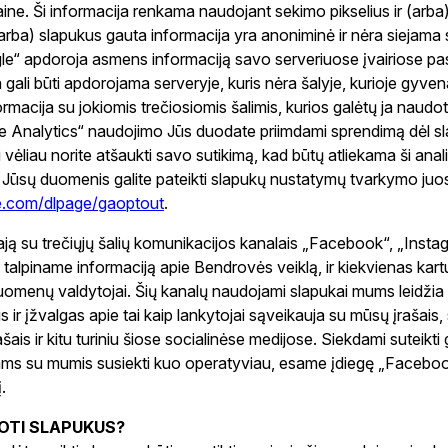
aine. Ši informacija renkama naudojant sekimo pikselius ir (arba
 (arba) slapukus gauta informacija yra anoniminė ir nėra siejama
e“ apdoroja asmens informaciją savo serveriuose įvairiose pas
gali būti apdorojama serveryje, kuris nėra šalyje, kurioje gyv
ormacija su jokiomis trečiosiomis šalimis, kurios galėtų ja naudot
le Analytics“ naudojimo Jūs duodate priimdami sprendimą dėl 
i vėliau norite atšaukti savo sutikimą, kad būtų atliekama ši ana
 Jūsų duomenis galite pateikti slapukų nustatymų tvarkymo juos
le.com/dlpage/gaoptout
.
ają su trečiųjų šalių komunikacijos kanalais „Facebook“, „Instag
 talpiname informaciją apie Bendrovės veiklą, ir kiekvienas ka
duomenų valdytojai. Šių kanalų naudojami slapukai mums leidžia 
s ir įžvalgas apie tai kaip lankytojai sąveikauja su mūsų įrašais, 
šais ir kitu turiniu šiose socialinėse medijose. Siekdami suteikt
ams su mumis susiekti kuo operatyviau, esame įdiegę „Faceb
.
OTI SLAPUKUS?