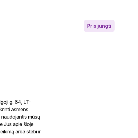
Prisijungti
oji g. 64, LT-
krinti asmens
s naudojantis mūsų
me Jus apie šioje
ikimą arba stebi ir