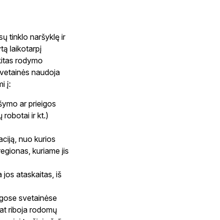
ų tinklo naršyklę ir
ą laikotarpį
 kitas rodymo
 Svetainės naudoja
i į:
šymo ar prieigos
robotai ir kt.)
ciją, nuo kurios
regionas, kuriame jis
 jos ataskaitas, iš
ingose svetainėse
pat riboja rodomų