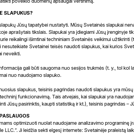
 atlikti poveikio duomenų apsaugai vertinimą.
E SLAPUKUS?
apukų Jūsų tapatybei nustatyti. Mūsų Svetainės slapukai nena
tikoje aprašytais tikslais. Slapukai yra įdiegiami Jūsų įrenginyje t
rie reikalingi išimtinai techniniam Svetainės veikimui užtikrinti (t
 nesuteikiate Svetainei teisės naudoti slapukus, kai kurios Svet
i neveikti.
formacija gali būti saugoma nuo sesijos trukmės (t. y., tol kol 
somai nuo naudojamo slapuko.
uosius slapukus, teisinis pagrindas naudoti slapukus yra mūsų 
 techninį funkcionavimą. Tais atvejais, kai slapukai yra naudoja
inti Jūsų pasirinktis, kaupti statistiką ir kt.), teisinis pagrindas – 
 PASLAUGOS
mams optimizuoti nuolat naudojame analizavimo programinę į
e LLC.“. Ji leidžia sekti elgesį internete: Svetainėje praleistą la