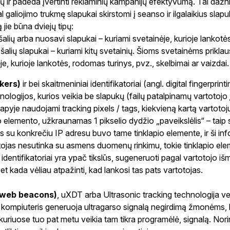
ų ir padeda įvertinti reklaminių kampanijų efektyvumą. Tai dažnia
l galiojimo trukmę slapukai skirstomi į seanso ir ilgalaikius sla
 jie būna dviejų tipų:
šalių arba nuosavi slapukai – kuriami svetainėje, kurioje lankotė
 šalių slapukai – kuriami kitų svetainių. Šioms svetainėms priklau
je, kurioje lankotės, rodomas turinys, pvz., skelbimai ar vaizdai.
ckers)
ir bei skaitmeniniai identifikatoriai (angl. digital fingerprinti
ologijos, kurios veikia be slapukų (failų patalpinamų vartotojo 
lapyje naudojami tracking pixels / tags, kiekvieną kartą vartotojui
o elemento, užkraunamas 1 pikselio dydžio „paveikslėlis“ – taip 
s su konkrečiu IP adresu buvo tame tinklapio elemente, ir ši i
otojas nesutinka su asmens duomenų rinkimu, tokie tinklapio elem
 identifikatoriai yra ypač tikslūs, sugeneruoti pagal vartotojo išm
bet kada vėliau atpažinti, kad lankosi tas pats vartotojas.
. web beacons)
, uXDT arba Ultrasonic tracking technologija vei
e, kompiuteris generuoja ultragarso signalą negirdimą žmonėms, 
 kuriuose tuo pat metu veikia tam tikra programėlė, signalą. Nori