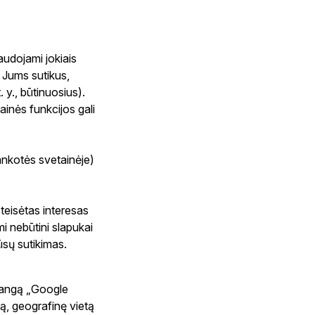
udojami jokiais
ik Jums sutikus,
. y., būtinuosius).
ainės funkcijos gali
lankotės svetainėje)
teisėtas interesas
mi nebūtini slapukai
Jūsų sutikimas.
rangą „Google
iką, geografinę vietą