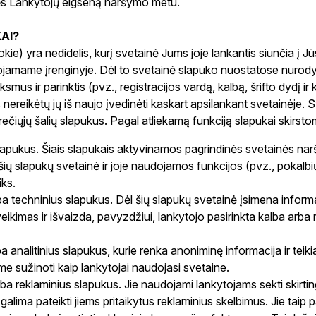
ės Lankytojų elgseną naršymo metu.
AI?
kie) yra nedidelis, kurį svetainė Jums joje lankantis siunčia į Jūs
jamame įrenginyje. Dėl to svetainė slapuko nuostatose nurodyt
smus ir parinktis (pvz., registracijos vardą, kalbą, šrifto dydį ir
 nereikėtų jų iš naujo įvedinėti kaskart apsilankant svetainėje.
rečiųjų šalių slapukus. Pagal atliekamą funkciją slapukai skirstom
lapukus. Šiais slapukais aktyvinamos pagrindinės svetainės nar
šių slapukų svetainė ir joje naudojamos funkcijos (pvz., pokalbių 
iks.
a techninius slapukus. Dėl šių slapukų svetainė įsimena informa
veikimas ir išvaizda, pavyzdžiui, lankytojo pasirinkta kalba arba 
a analitinius slapukus, kurie renka anoniminę informacija ir teikia
me sužinoti kaip lankytojai naudojasi svetaine.
ba reklaminius slapukus. Jie naudojami lankytojams sekti skirt
galima pateikti jiems pritaikytus reklaminius skelbimus. Jie taip 