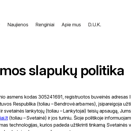
Naujienos
Renginiai
Apie mus
D.U.K.
nce AI (Pažink DI klasėje)
ninis verslumas
rmos slapukų politika
as internete
ta | Mokytojų DI įgūdžių ugdymo programa
N
dinio asmens kodas 305241691, registruotos buveinės adresas Ilg
uvos Respublika (toliau – Bendrovė arba mes), įsipareigoja užti
svetainės lankytojų (toliau – Lankytojai) teisių apsaugą, Jum
i.lt
(toliau – Svetainė) ir jos turiniu. Šioje politikoje informuoja
as technologijas, kurios padeda užtikrinti tinkamą Svetainės ve