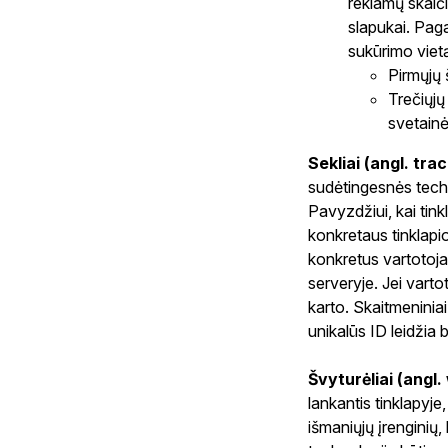
reklamų skaiči
slapukai. Paga
sukūrimo vietą
Pirmųjų 
Trečiųjų
svetainė
Sekliai (angl. tra
sudėtingesnės techn
Pavyzdžiui, kai tink
konkretaus tinklapi
konkretus vartotoja
serveryje. Jei vart
karto. Skaitmeniniai
unikalūs ID leidžia 
Švyturėliai (angl
lankantis tinklapyj
išmaniųjų įrenginių,