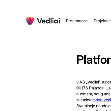
Programos
Projektai
Informatika
Experie
Emocinis ugdymas
Skaitme
N
Platfo
Gamtos mokslai
Saugum
N
AI Kar
UAB „Vedliai“, juri
00176 Palanga, Liet
duomenų saugumą ir 
svetaine
mano.vedlia
Svetainėje naudojam