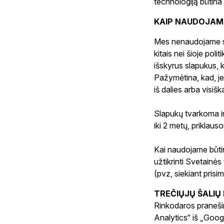
technologiją būtina
KAIP NAUDOJAM
Mes nenaudojame sl
kitais nei šioje poli
išskyrus slapukus, ku
Pažymėtina, kad, jei
iš dalies arba visiška
Slapukų tvarkoma in
iki 2 metų, priklau
Kai naudojame būtin
užtikrinti Svetainės
(pvz, siekiant prisim
TREČIŲJŲ ŠALIŲ
Rinkodaros praneši
Analytics“ iš „Googl