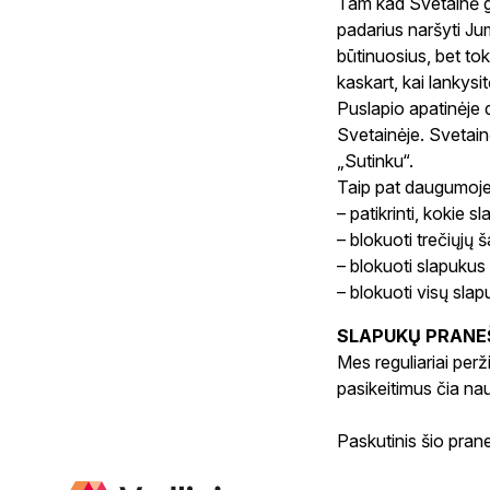
Tam kad Svetainė gal
padarius naršyti Ju
būtinuosius, bet tok
kaskart, kai lankysi
Puslapio apatinėje 
Svetainėje. Svetain
„Sutinku“.
Taip pat daugumoje 
– patikrinti, kokie sl
– blokuoti trečiųjų š
– blokuoti slapukus 
– blokuoti visų slap
SLAPUKŲ PRANE
Mes reguliariai per
pasikeitimus čia na
Paskutinis šio pran