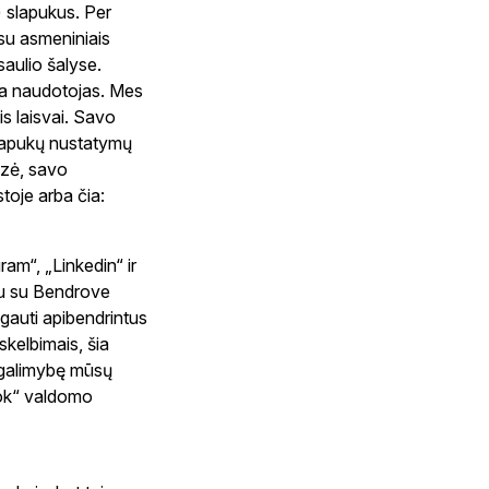
) slapukus. Per
 su asmeniniais
aulio šalyse.
ena naudotojas. Mes
is laisvai. Savo
slapukų nustatymų
lizė, savo
toje arba čia:
ram“, „Linkedin“ ir
rtu su Bendrove
gauti apibendrintus
skelbimais, šia
i galimybę mūsų
ook“ valdomo