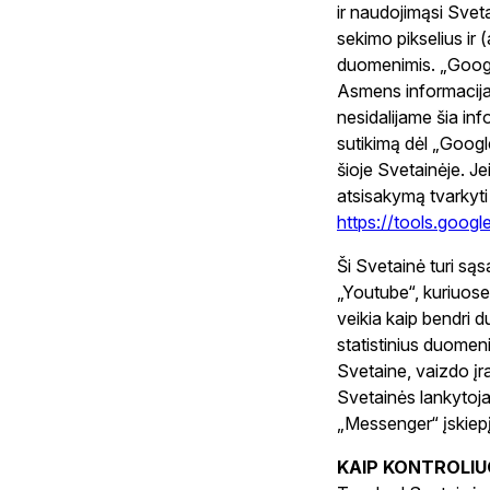
ir naudojimąsi Svet
sekimo pikselius ir
duomenimis. „Googl
Asmens informacija 
nesidalijame šia inf
sutikimą dėl „Goog
šioje Svetainėje. Je
atsisakymą tvarkyti
https://tools.goog
Ši Svetainė turi sąs
„Youtube“, kuriuose
veikia kaip bendri 
statistinius duomeni
Svetaine, vaizdo įra
Svetainės lankytoj
„Messenger“ įskiepį
KAIP KONTROLIU