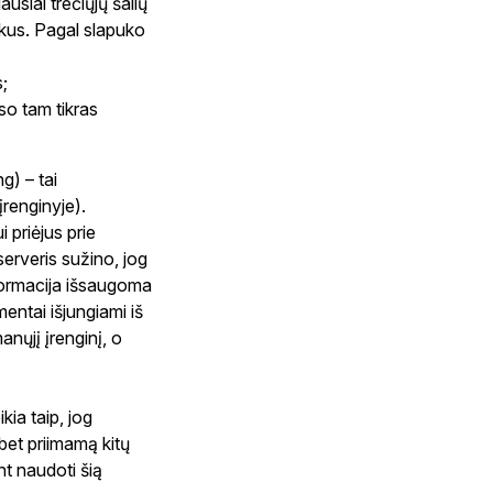
usiai trečiųjų šalių
pukus. Pagal slapuko
s;
so tam tikras
ng) – tai
įrenginyje).
 priėjus prie
serveris sužino, jog
nformacija išsaugoma
entai išjungiami iš
anųjį įrenginį, o
kia taip, jog
bet priimamą kitų
nt naudoti šią