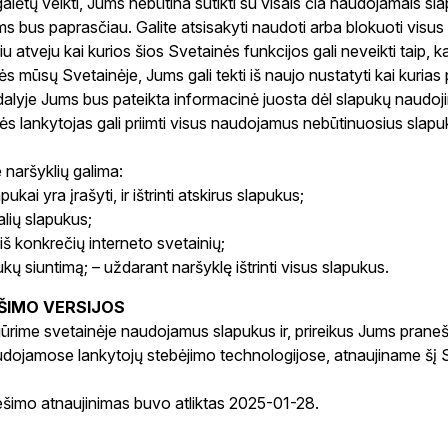
ėtų veikti, Jums nebūtina sutikti su visais čia naudojamais slap
ms bus paprasčiau. Galite atsisakyti naudoti arba blokuoti visus
iu atveju kai kurios šios Svetainės funkcijos gali neveikti taip, k
tės mūsų Svetainėje, Jums gali tekti iš naujo nustatyti kai kurias p
dalyje Jums bus pateikta informacinė juosta dėl slapukų naudoj
ės lankytojas gali priimti visus naudojamus nebūtinuosius sla
naršyklių galima:
apukai yra įrašyti, ir ištrinti atskirus slapukus;
alių slapukus;
iš konkrečių interneto svetainių;
ukų siuntimą; – uždarant naršyklę ištrinti visus slapukus.
ŠIMO VERSIJOS
žiūrime svetainėje naudojamus slapukus ir, prireikus Jums praneš
udojamose lankytojų stebėjimo technologijose, atnaujiname šį
ešimo atnaujinimas buvo atliktas 2025-01-28.