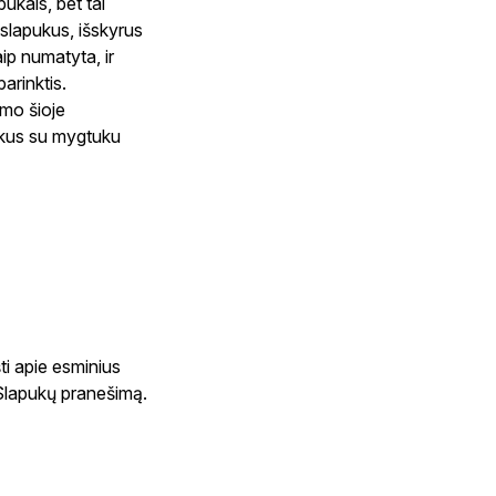
ukais, bet tai
 slapukus, išskyrus
aip numatyta, ir
arinktis.
imo šioje
pukus su mygtuku
ti apie esminius
 Slapukų pranešimą.