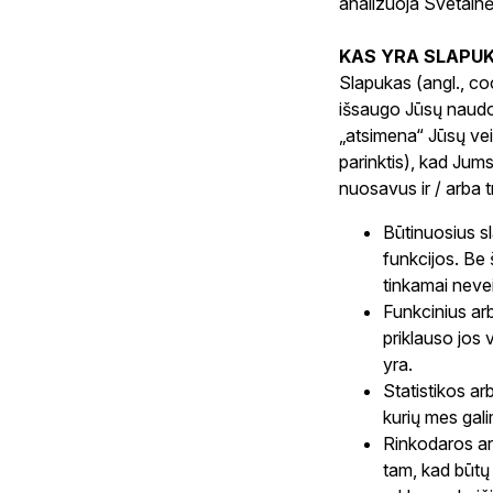
analizuoja Svetain
KAS YRA SLAPUK
Slapukas (angl., coo
išsaugo Jūsų naudo
„atsimena“ Jūsų veik
parinktis), kad Jums
nuosavus ir / arba t
Būtinuosius s
funkcijos. Be 
tinkamai neve
Funkcinius arb
priklauso jos 
yra.
Statistikos arb
kurių mes gali
Rinkodaros ar
tam, kad būtų 