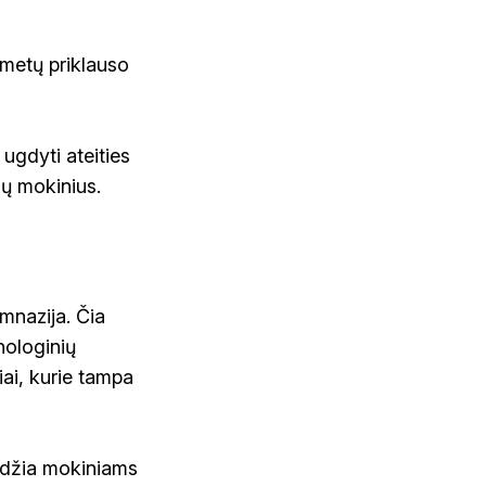
 metų priklauso
ugdyti ateities
imų mokinius.
mnazija. Čia
nologinių
iai, kurie tampa
eidžia mokiniams