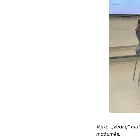
Vertė: „Vedlių“ m
mažumės.