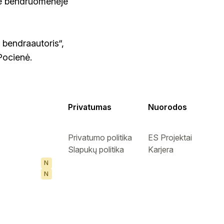
oje bendruomenėje
 bendraautoris“,
Pocienė.
Privatumas
Nuorodos
Privatumo politika
ES Projektai
Slapukų politika
Karjera
N
N