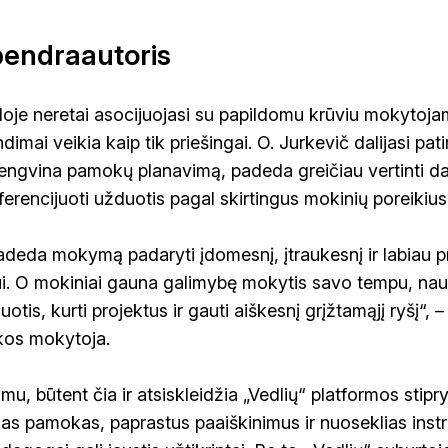
bendraautoris
je neretai asocijuojasi su papildomu krūviu mokytoja
ndimai veikia kaip tik priešingai. O. Jurkevič dalijasi pati
gvina pamokų planavimą, padeda greičiau vertinti dar
iferencijuoti užduotis pagal skirtingus mokinių poreikius
adeda mokymą padaryti įdomesnį, įtraukesnį ir labiau pr
i. O mokiniai gauna galimybę mokytis savo tempu, nau
otis, kurti projektus ir gauti aiškesnį grįžtamąjį ryšį“, 
ikos mokytoja.
u, būtent čia ir atsiskleidžia „Vedlių“ platformos stipr
sias pamokas, paprastus paaiškinimus ir nuoseklias instru