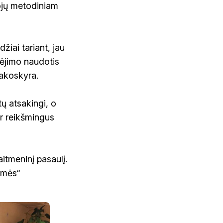
tojų metodiniam
džiai tariant, jau
bėjimo naudotis
akoskyra.
ų atsakingi, o
 ir reikšmingus
aitmeninį pasaulį.
rsmės“