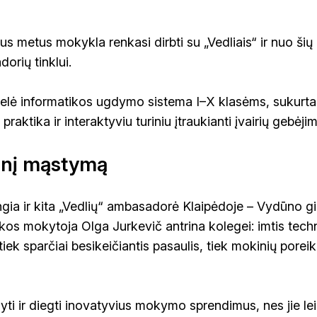
us metus mokykla renkasi dirbti su „Vedliais“ ir nuo šių
rių tinklui.
ntelė informatikos ugdymo sistema I–X klasėms, sukurta 
raktika ir interaktyviu turiniu įtraukianti įvairių gebėj
tinį mąstymą
ngia ir kita „Vedlių“ ambasadorė Klaipėdoje – Vydūno gi
ikos mokytoja Olga Jurkevič antrina kolegei: imtis tech
tiek sparčiai besikeičiantis pasaulis, tiek mokinių poreik
yti ir diegti inovatyvius mokymo sprendimus, nes jie l