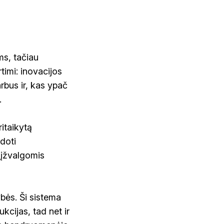
ms, tačiau
rtimi: inovacijos
bus ir, kas ypač
.
itaikytą
doti
– įžvalgomis
ybės. Ši sistema
kcijas, tad net ir