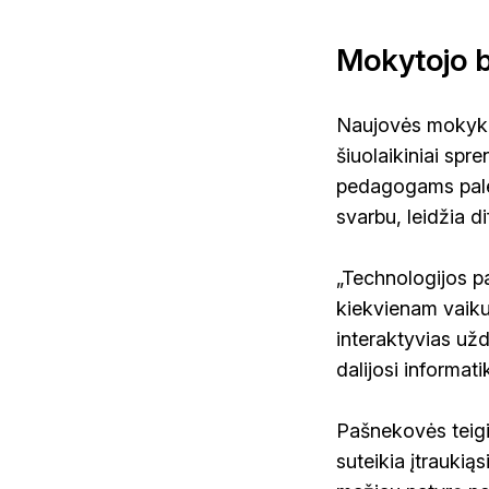
Mokytojo 
Naujovės mokyklo
šiuolaikiniai spre
pedagogams palen
svarbu, leidžia d
„Technologijos p
kiekvienam vaiku
interaktyvias uždu
dalijosi informat
Pašnekovės teigim
suteikia įtraukią