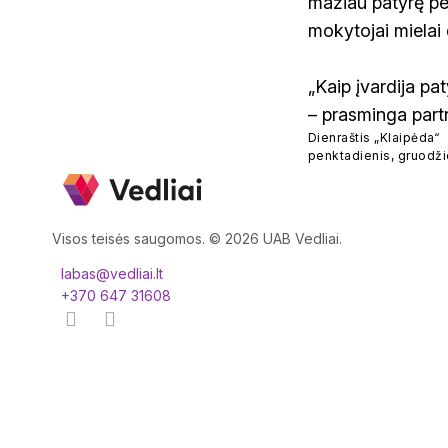
mažiau patyrę ped
mokytojai mielai 
„Kaip įvardija pa
– prasminga part
Dienraštis „Klaipėda“
penktadienis, gruodži
Visos teisės saugomos. © 2026 UAB Vedliai.
labas@vedliai.lt
+370 647 31608