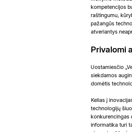
kompetencijos bus
raštingumu, kūryb
pažangūs technol
atveriantys neap
Privalomi a
Uostamiesčio „Ve
siekdamos auginti
domėtis technolog
Kelias į inovacij
technologijų šiuo
konkurencingas d
informatika turi 