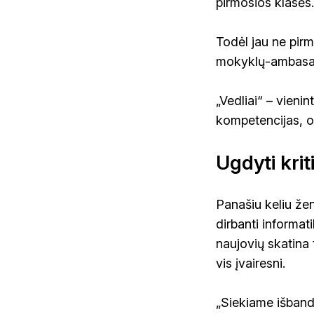
pirmosios klasės.
Todėl jau ne pirm
mokyklų-ambasado
„Vedliai“ – vieni
kompetencijas, o p
Ugdyti kri
Panašiu keliu že
dirbanti informat
naujovių skatina 
vis įvairesni.
„Siekiame išband