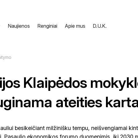
Naujienos
Renginiai
Apie mus
D.U.K.
nce AI (Pažink DI klasėje)
aitymo
ninis verslumas
as internete
ijos Klaipėdos mokykl
ta | Mokytojų DI įgūdžių ugdymo programa
N
uginama ateities kart
auliui besikeičiant milžinišku tempu, neišvengiamai kinta 
 Pasaulio ekonomikos forumo duomenimis, iki 2030 m