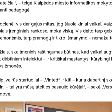
 ateičiai“, – teigė Klaipėdos miesto informatikos moky
janti pedagogė.
cienė, vis dar gajus mitas, jog šiuolaikiniai vaikai, vaiz
iais įrenginiais rankose, moka viską. Vis dėlto tarp ge
iemonėmis, tarp pramogų ir tikro išmanymo – nemaža t
ais, skaitmeninis raštingumas būtinas, kad vaikai augt
nt dirbtiniam intelektui – ir kritiškai mąstantys, kūrybingi
tys žmonės.
įvairūs startuoliai – „Vinted“ ir kiti – kuria dabartinį sk
inį – tai yra mūsų ateities pasaulio kūrėjai“, – sakė „Ve
adovė.