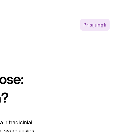
Prisijungti
ose:
a?
ir tradiciniai
. svarbiausios