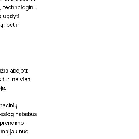
s, technologiniu
a ugdyti
, bet ir
ia abejoti:
turi ne vien
je.
macinių
tiesiog nebebus
sprendimo –
koma jau nuo