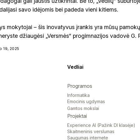
agogai gali jaustis užtikrintai. Be to, „Vedlių“ suburt
dalijasi savo idėjomis bei padeda vieni kitiems.
tys mokytojai – šis inovatyvus įrankis yra mūsų pamokų
neryste džiaugėsi „Versmės“ progimnazijos vadovė G. 
o 19, 2025
Vedliai
Programos
Informatika
Emocinis ugdymas
Gamtos mokslai
Projektai
Experience AI (Pažink DI klasėje)
Skaitmeninis verslumas
Saugumas internete