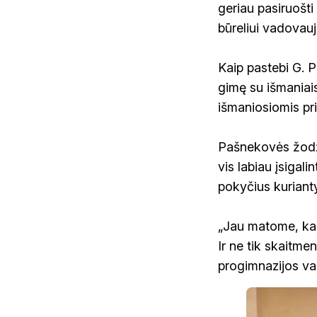
geriau pasiruošti
būreliui vadovau
Kaip pastebi G. Po
gimę su išmaniais
išmaniosiomis pr
Pašnekovės žodži
vis labiau įsigali
pokyčius kurian
„Jau matome, kaip 
Ir ne tik skaitmen
progimnazijos v