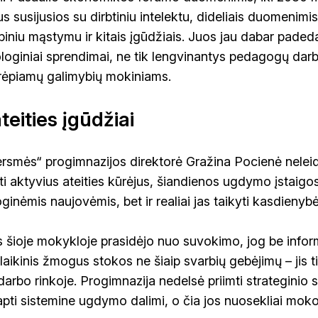
 susijusios su dirbtiniu intelektu, dideliais duomenimi
iniu mąstymu ir kitais įgūdžiais. Juos jau dabar paded
oginiai sprendimai, ne tik lengvinantys pedagogų darbą
rėpiamų galimybių mokiniams.
teities įgūdžiai
rsmės“ progimnazijos direktorė Gražina Pocienė neleidž
 aktyvius ateities kūrėjus, šiandienos ugdymo įstaigos 
inėmis naujovėmis, bet ir realiai jas taikyti kasdienybė
as šioje mokykloje prasidėjo nuo suvokimo, jog be infor
laikinis žmogus stokos ne šiaip svarbių gebėjimų – jis 
arbo rinkoje. Progimnazija nedelsė priimti strateginio 
tapti sistemine ugdymo dalimi, o čia jos nuosekliai mo