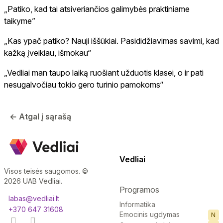
„Patiko, kad tai atsiveriančios galimybės praktiniame
taikyme”
„Kas ypač patiko? Nauji iššūkiai. Pasididžiavimas savimi, kad
kažką įveikiau, išmokau“
„Vedliai man taupo laiką ruošiant užduotis klasei, o ir pati
nesugalvočiau tokio gero turinio pamokoms“
← Atgal į sąrašą
Vedliai
Visos teisės saugomos. ©
2026 UAB Vedliai.
Programos
labas@vedliai.lt
Informatika
+370 647 31608
Emocinis ugdymas
N