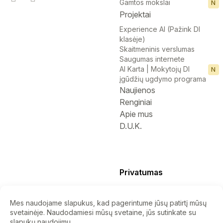
Gamtos mokslai
N
Projektai
Experience AI (Pažink DI
klasėje)
Skaitmeninis verslumas
Saugumas internete
AI Karta | Mokytojų DI
N
įgūdžių ugdymo programa
Naujienos
Renginiai
Apie mus
D.U.K.
Privatumas
Privatumo politika
Slapukų politika