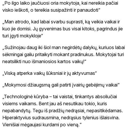
„Po ilgo laiko jaučiuosi oria mokytoja, kai nereikia pačiai
visko ieškoti, o tereikia susipažinti ir panaudoti“
„Man atrodo, kad labai svarbu suprasti, ką veikia vaikai ir
kuo jie domisi. Jų gyvenimas bus visai kitoks, pagrindus jie
turi įgyti mokykloje“
„Sužinojau daug iki šiol man negirdėtų dalykų, kuriuos labai
sėkmingai galiu pritaikyti mokant pradinukus. Mokytojai turi
neatsilikti nuo išmaniosios kartos vaikų!“
„Viską atperka vaikų šūksniai ir jų aktyvumas“
„Mokymosi džiaugsmą gali patirti įvairių gebėjimų vaikai“
„Technologinė kūryba – tai vaistai, tinkantys absoliučiai
visiems vaikams. Bent jau aš nesutikau tokio, kuris
nepabandytų. Tegu iš pradžių nedrąsiai, nepasitikėdamas.
Hiperaktyvius sudrausmina, nedrąsius tylenius išlaisvina.
Vienišiai mėgaujasi kurdami po vieną.“