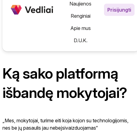
Informatika
Naujienos
Prisijungti
Emocinis ugdymas
Experience AI (Pažink DI kla
N
Renginiai
Gamtos mokslai
Skaitmeninis verslumas
N
Apie mus
Saugumas internete
D.U.K.
AI Karta | Mokytojų DI įgū
Ką sako platformą
išbandę mokytojai?
„Mes, mokytojai, turime eiti koja kojon su technologijomis,
nes be jų pasaulis jau nebeįsivaizduojamas“